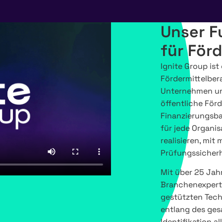
Unser F
für Förd
Ignite Group ist
Fördermittelber
Unternehmen und
öffentliche För
Finanzierungsba
für jede Organi
realisieren, mi
Prüfungssicherh
Mit über 25 Jah
Branchenexpert:
gestützten Tech
entlang des ges
Identifikation a