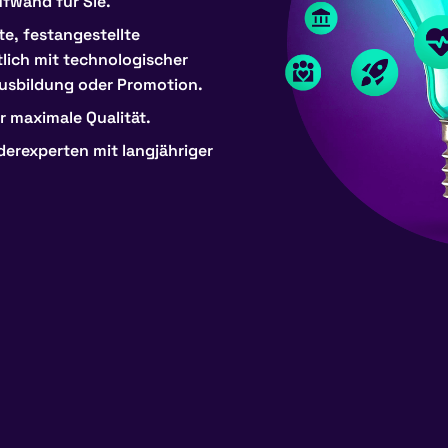
ufwand für Sie.
te, festangestellte
lich mit technologischer
Ausbildung oder Promotion.
ür maximale Qualität.
derexperten mit langjähriger