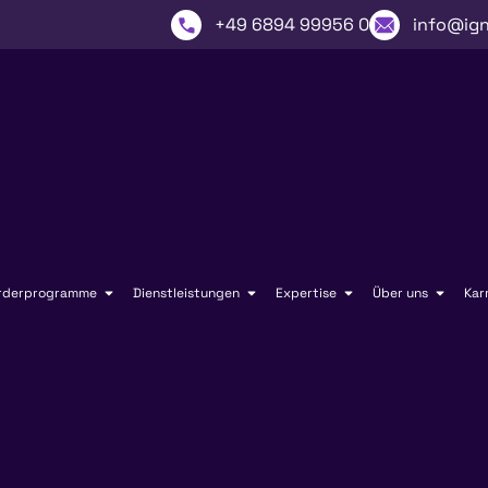
+49 6894 99956 0
info@ign
rderprogramme
Dienstleistungen
Expertise
Über uns
Kar