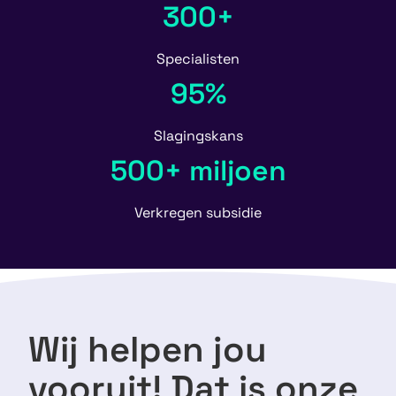
300+
Specialisten
95%
Slagingskans
500+ miljoen
Verkregen subsidie
Wij helpen jou
vooruit! Dat is onze