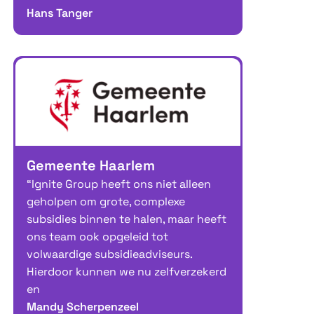
Hans Tanger
Gemeente Haarlem
“Ignite Group heeft ons niet alleen
geholpen om grote, complexe
subsidies binnen te halen, maar heeft
ons team ook opgeleid tot
volwaardige subsidieadviseurs.
Hierdoor kunnen we nu zelfverzekerd
en
Mandy Scherpenzeel