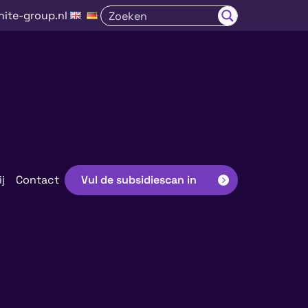
nite-group.nl
j
Contact
Vul de subsidiescan in