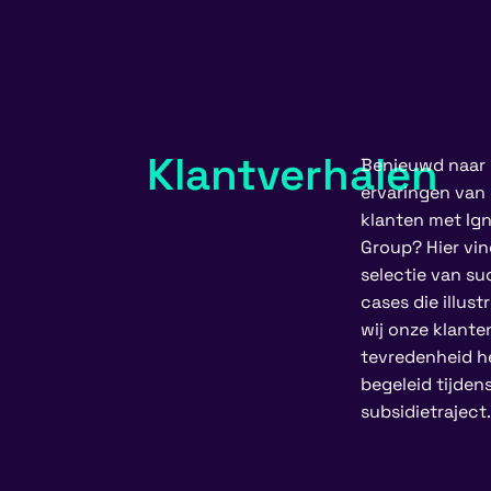
Klantverhalen
Benieuwd naar
ervaringen van
klanten met Ign
Group? Hier vin
selectie van su
cases die illust
wij onze klante
tevredenheid 
begeleid tijden
subsidietraject.