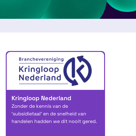
Kringloop Nederland
Zonder de kennis van de
‘subsidietaal’ en de snelheid van
handelen hadden we dit nooit gered.