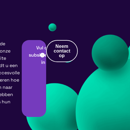
 de
Neem
Vul de
 onze
contact
subsidiescan
op
ite
in
dt u een
ccesvolle
reren hoe
n naar
hebben
s hun