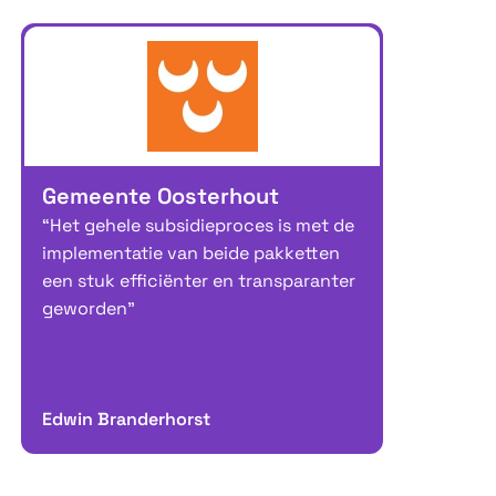
Gemeente Oosterhout
“Het gehele subsidieproces is met de
implementatie van beide pakketten
een stuk efficiënter en transparanter
geworden”
Edwin Branderhorst