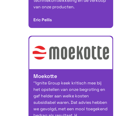
techniekontwikkeling en de verkoop
van onze producten.
Eric Pellis
Moekotte
‘’Ignite Group keek kritisch mee bij
het opstellen van onze begroting en
gaf helder aan welke kosten
subsidiabel waren. Dat advies hebben
we gevolgd, met een mooi toegekend
bedrag als resultaat. H