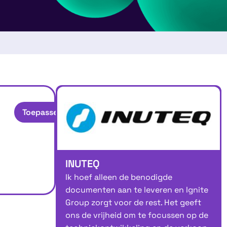
Toepassen
INUTEQ
Ik hoef alleen de benodigde
documenten aan te leveren en Ignite
Group zorgt voor de rest. Het geeft
ons de vrijheid om te focussen op de