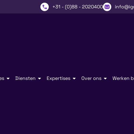
+31 - (0)88 - 2020400
info@ig
es
Diensten
Expertises
Over ons
Werken bi