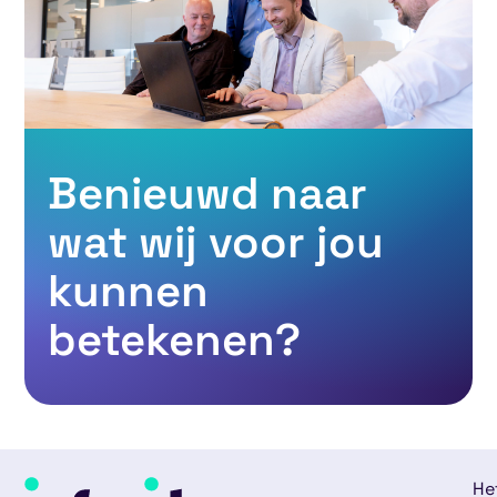
Benieuwd naar
wat wij voor jou
kunnen
betekenen?
He