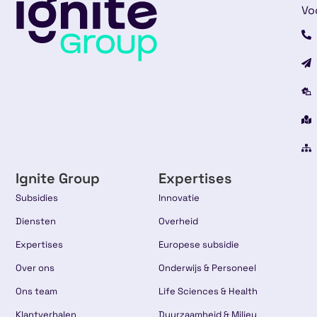
Vo
Ignite Group
Expertises
Subsidies
Innovatie
Diensten
Overheid
Expertises
Europese subsidie
Over ons
Onderwijs & Personeel
Ons team
Life Sciences & Health
Klantverhalen
Duurzaamheid & Milieu