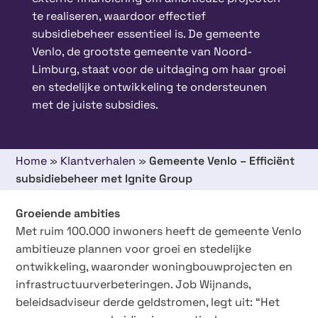
te realiseren, waardoor effectief
subsidiebeheer essentieel is. De gemeente
Venlo, de grootste gemeente van Noord-
Limburg, staat voor de uitdaging om haar groei
en stedelijke ontwikkeling te ondersteunen
met de juiste subsidies.
Home
»
Klantverhalen
»
Gemeente Venlo – Efficiënt
subsidiebeheer met Ignite Group
Groeiende ambities
Met ruim 100.000 inwoners heeft de gemeente Venlo
ambitieuze plannen voor groei en stedelijke
ontwikkeling, waaronder woningbouwprojecten en
infrastructuurverbeteringen. Job Wijnands,
beleidsadviseur derde geldstromen, legt uit: “Het