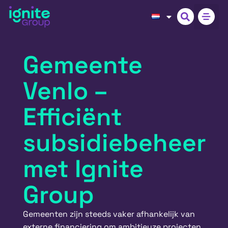
Gemeente
Venlo –
Efficiënt
subsidiebeheer
met Ignite
Group
Gemeenten zijn steeds vaker afhankelijk van
externe financiering om ambitieuze projecten