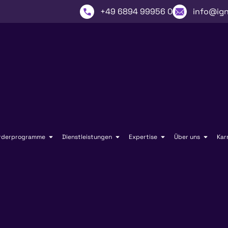
+49 6894 99956 0
info@ign
rderprogramme
Dienstleistungen
Expertise
Über uns
Kar