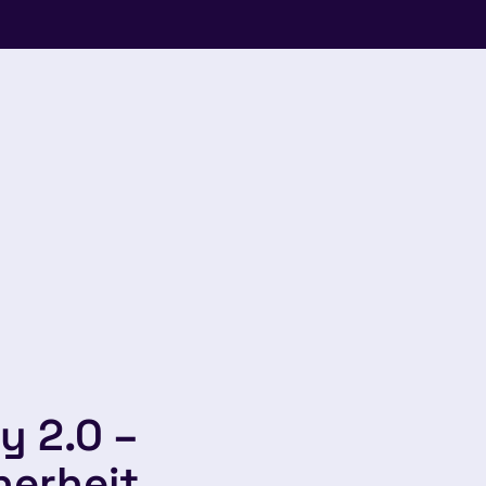
y 2.0 –
herheit