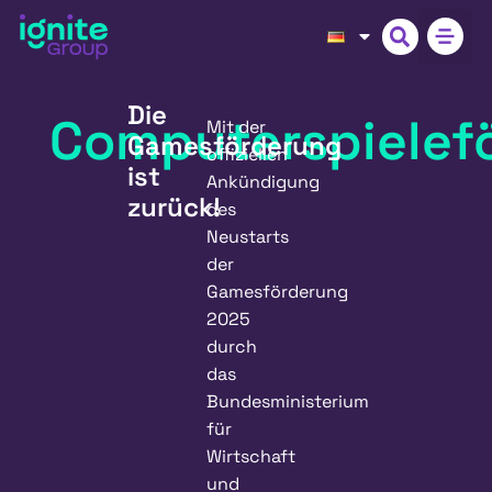
Die
Computerspielef
Mit der
Gamesförderung
offiziellen
ist
Ankündigung
zurück!
des
Neustarts
der
Gamesförderung
2025
durch
das
Bundesministerium
für
Wirtschaft
und