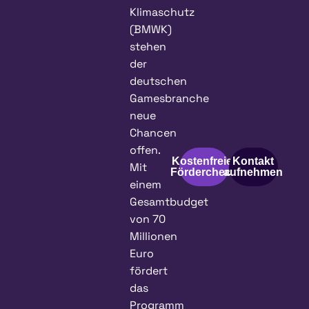
Klimaschutz
(BMWK)
stehen
der
deutschen
Gamesbranche
neue
Chancen
offen.
Kostenfreier
Kontakt
Mit
Fördercheck
aufnehmen
einem
Gesamtbudget
von 70
Millionen
Euro
fördert
das
Programm