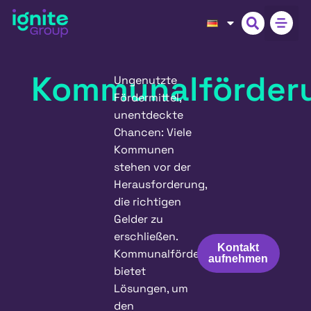
Kommunalförder
Ungenutzte
Fördermittel,
unentdeckte
Chancen: Viele
Kommunen
stehen vor der
Herausforderung,
die richtigen
Gelder zu
erschließen.
Kontakt
Kommunalförderung
aufnehmen
bietet
Lösungen, um
den