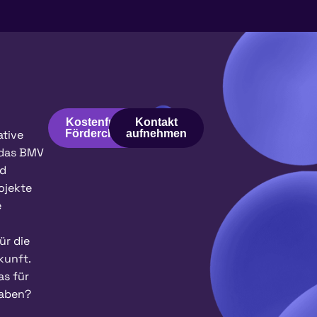
Kostenfreier
Kontakt
ative
Fördercheck
aufnehmen
 das BMV
nd
ojekte
e
r die
kunft.
as für
haben?