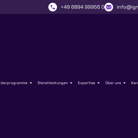
+49 6894 99956 0
info@ign
rderprogramme
Dienstleistungen
Expertise
Über uns
Kar