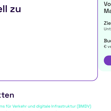
Vo
ll zu
Ma
Zi
Unt
Bu
€ v
kten
s für Verkehr und digitale Infrastruktur (BMDV)