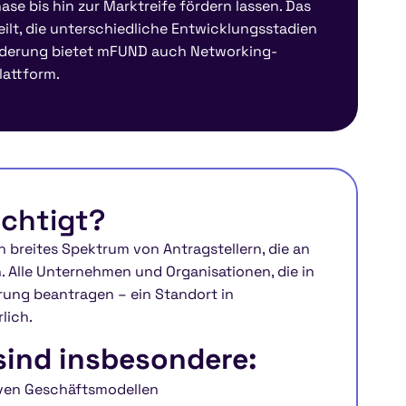
se bis hin zur Marktreife fördern lassen. Das
eilt, die unterschiedliche Entwicklungsstadien
örderung bietet mFUND auch Networking-
attform.
echtigt?
 breites Spektrum von Antragstellern, die an
. Alle Unternehmen und Organisationen, die in
rung beantragen – ein Standort in
lich.
sind insbesondere:
iven Geschäftsmodellen