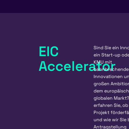
EIC
Sind Sie ein Inn
ein Start-up ode
Accelerator
KMU mit
bahnbrechende
Innovationen u
großen Ambitio
dem europäisc
globalen Markt?
erfahren Sie, ob 
Projekt förderfä
und wie wir Sie 
Antragstellung