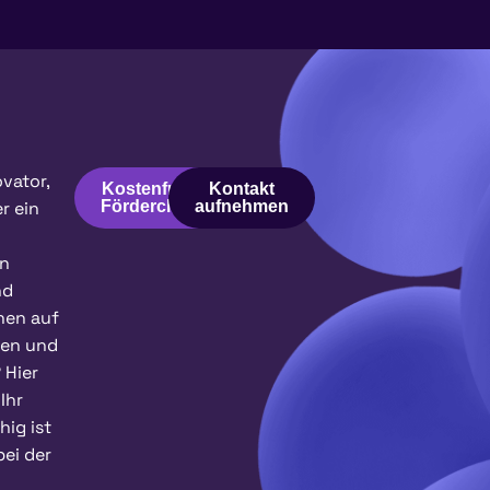
ovator,
Kostenfreier
Kontakt
r ein
Fördercheck
aufnehmen
n
nd
nen auf
hen und
 Hier
Ihr
hig ist
bei der