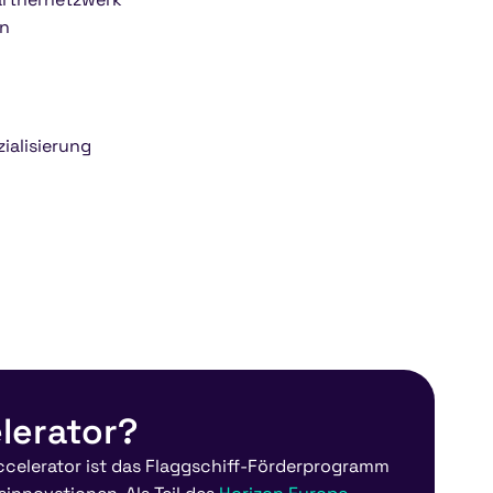
en
ialisierung
elerator?
ccelerator ist das Flaggschiff-Förderprogramm