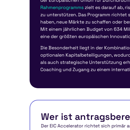
der Europäischen Union für Durchbruchs
Rahmenprogramms
zielt es darauf ab, 
zu unterstützen. Das Programm richtet s
haben, neue Märkte zu schaffen oder b
Mit einem jährlichen Budget von 634 Mill
eine der größten europäischen Innovati
Die Besonderheit liegt in der Kombinat
optionalen Kapitalbeteiligungen, wodur
als auch strategische Unterstützung er
Coaching und Zugang zu einem internat
Wer ist antragsber
Der EIC Accelerator richtet sich primär 