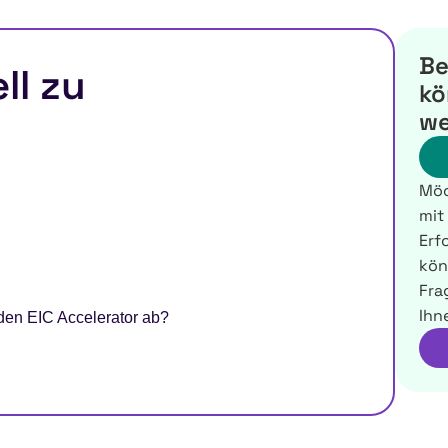
Be
ll zu
kö
we
Möc
mit
Erf
kön
Fra
Ihn
den EIC Accelerator ab?