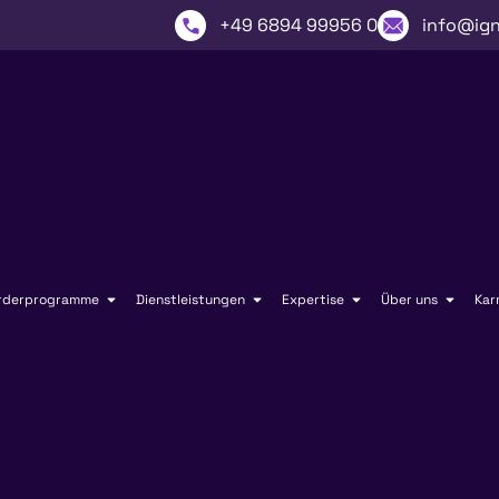
+49 6894 99956 0
info@ign
rderprogramme
Dienstleistungen
Expertise
Über uns
Kar