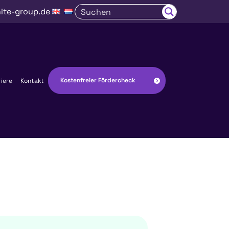
ite-group.de
Kostenfreier Fördercheck
riere
Kontakt