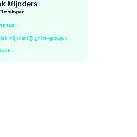
ek Mijnders
 Developer
2020400
iek.mijnders@ignite-group.nl
chede