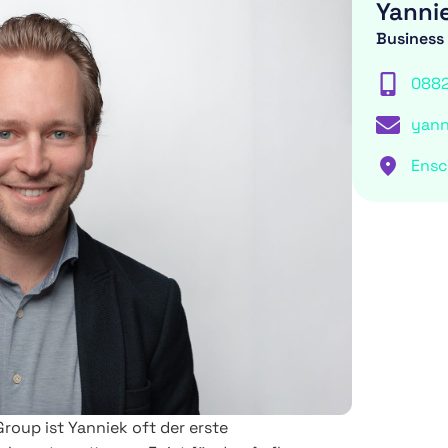
Yanni
Business
088
yann
Ens
Group ist Yanniek oft der erste