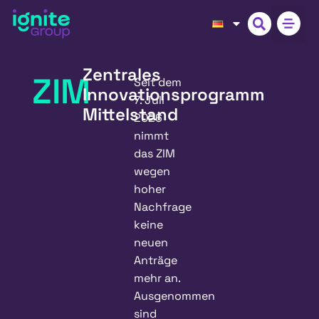
Zentrales
ZIM
Seit dem
Innovationsprogramm
7. Juli
Mittelstand
2026
nimmt
das ZIM
wegen
hoher
Nachfrage
keine
neuen
Anträge
mehr an.
Ausgenommen
sind