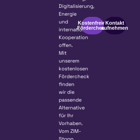
Digitalisierung,
Energie
und
Kostenfreier
Kontakt
Fördercheck
aufnehmen
internationaler
Kooperation
offen.
Mit
unserem
kostenlosen
Fördercheck
finden
wir die
passende
Alternative
für Ihr
Vorhaben.
Vom ZIM-
Stopp