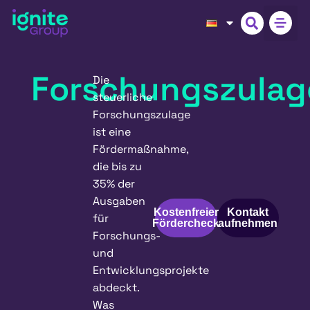
Forschungszulag
Die
steuerliche
Forschungszulage
ist eine
Fördermaßnahme,
die bis zu
35% der
Ausgaben
Kostenfreier
Kontakt
für
Fördercheck
aufnehmen
Forschungs-
und
Entwicklungsprojekte
abdeckt.
Was