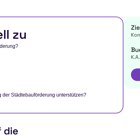
Zi
ll zu
Ko
rderung?
Bu
K.A.
g der Städtebauförderung unterstützen?
 die