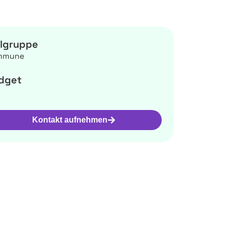
elgruppe
mmune
dget
Kontakt aufnehmen