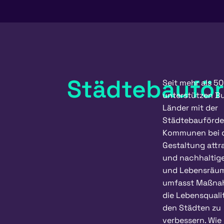
Städtebaufö
Seit mehr als 5
unterstützen B
Länder mit der
Städtebauförd
Kommunen bei 
Gestaltung attr
und nachhaltig
und Lebensräum
umfasst Maßn
die Lebensqualit
den Städten zu
verbessern. Wie