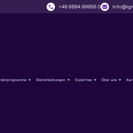
+49 6894 99956 0
info@ign
rderprogramme
Dienstleistungen
Expertise
Über uns
Kar