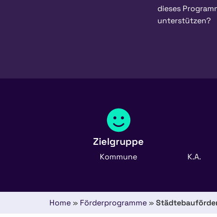
dieses Program
unterstützen?
Zielgruppe
Kommune
K.A.
Home
»
Förderprogramme
»
Städtebauförde