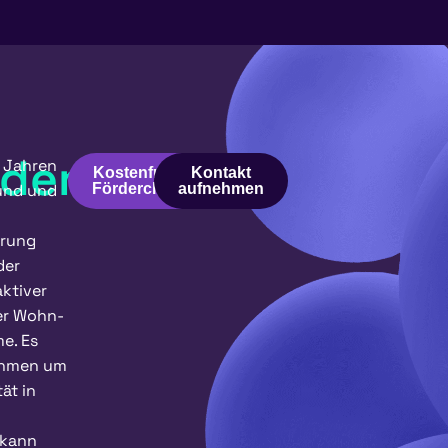
rderung
0 Jahren
Kostenfreier
Kontakt
und und
Fördercheck
aufnehmen
erung
der
aktiver
er Wohn-
e. Es
ahmen um
ät in
 kann