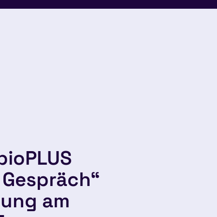
„bioPLUS
m Gespräch“
lung am