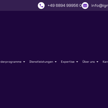
+49 6894 99956 0
info@ign
rderprogramme
Dienstleistungen
Expertise
Über uns
Kar