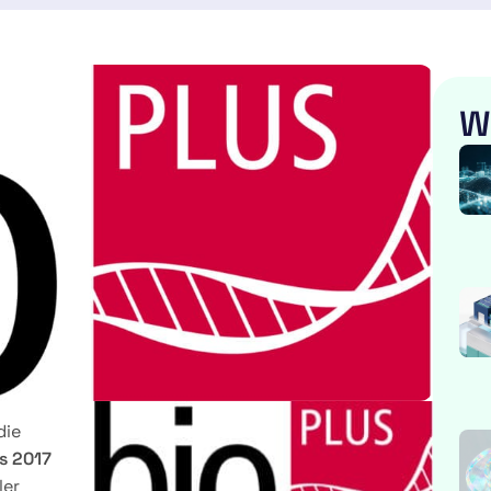
W
die
s 2017
ler