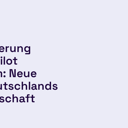
derung
ilot
: Neue
utschlands
dschaft