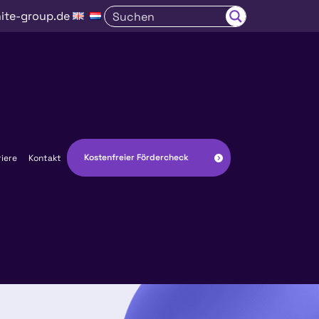
ite-group.de
Kostenfreier Fördercheck
riere
Kontakt