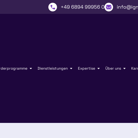
+49 6894 99956 0
info@ign
rderprogramme
Dienstleistungen
Expertise
Über uns
Kar