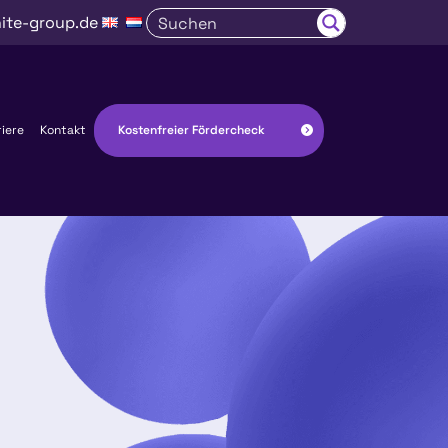
ite-group.de
Kostenfreier Fördercheck
riere
Kontakt