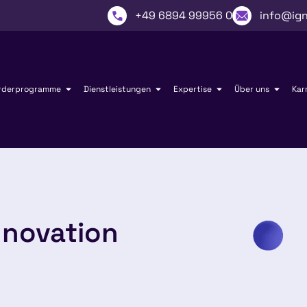
+49 6894 99956 0
info@ign
rderprogramme
Dienstleistungen
Expertise
Über uns
Kar
nnovation