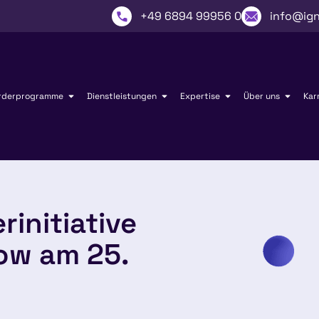
+49 6894 99956 0
info@ign
rderprogramme
Dienstleistungen
Expertise
Über uns
Kar
rinitiative
ow am 25.