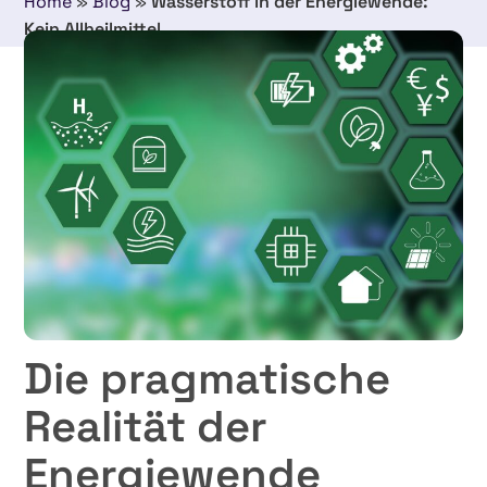
Home
»
Blog
»
Wasserstoff in der Energiewende:
Kein Allheilmittel
Die pragmatische
Realität der
Energiewende