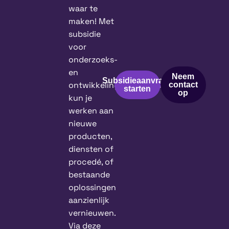
waar te
maken! Met
subsidie
voor
onderzoeks-
en
Neem
Subsidieaanvraag
ontwikkelingsprojecten
contact
starten
op
kun je
werken aan
nieuwe
producten,
diensten of
procedé, of
bestaande
oplossingen
aanzienlijk
vernieuwen.
Via deze