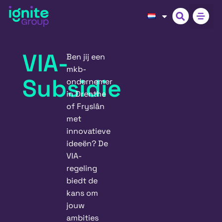
VIA-
Ben jij een
mkb-
Subsidie
ondernemer
in Drenthe
of Fryslân
met
innovatieve
ideeën? De
VIA-
regeling
biedt de
kans om
jouw
ambities