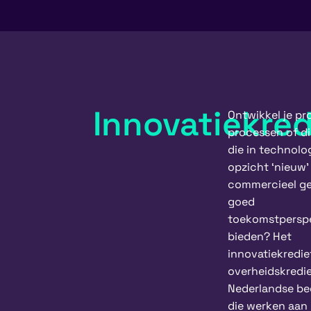
Innovatiekred
Ontwikkel je pr
processen of d
die in technolo
opzicht ‘nieuw’ 
commercieel ge
goed
toekomstperspe
bieden? Het
innovatiekredie
overheidskredie
Nederlandse be
die werken aan