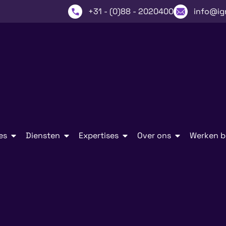
+31 - (0)88 - 2020400
info@ig
es
Diensten
Expertises
Over ons
Werken bi