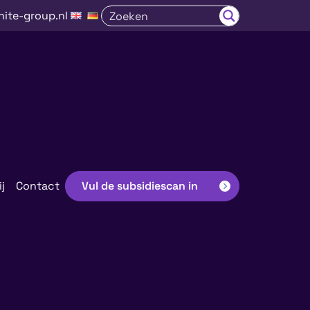
nite-group.nl
j
Contact
Vul de subsidiescan in