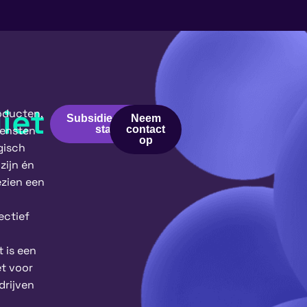
iet
oducten,
Subsidieaanvraag
Neem
iensten
starten
contact
op
gisch
zijn én
zien een
ctief
t is een
t voor
drijven