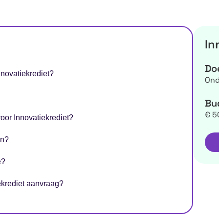
In
Do
nnovatiekrediet?
Ond
Bu
€ 5
oor Innovatiekrediet?
en?
e?
ekrediet aanvraag?