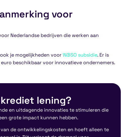
aanmerking voor
 voor Nederlandse bedrijven die werken aan
r ook je mogelijkheden voor
WBSO subsidie
. Er is
ard euro beschikbaar voor innovatieve ondernemers.
ekrediet lening?
nde en uitdagende innovaties te stimuleren die
 een grote impact kunnen hebben.
l van de ontwikkelingskosten en hoeft alleen te