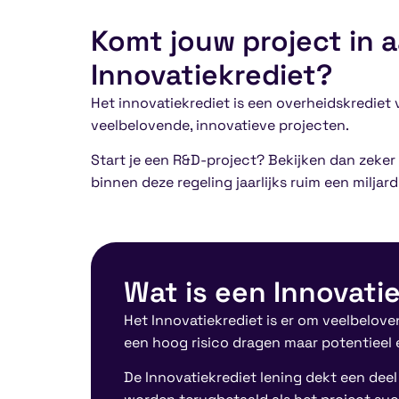
Komt jouw project in 
Innovatiekrediet?
Het innovatiekrediet is een overheidskrediet
veelbelovende, innovatieve projecten.
Start je een R&D-project? Bekijken dan zeke
binnen deze regeling jaarlijks ruim een milj
Wat is een Innovati
Het Innovatiekrediet is er om veelbelove
een hoog risico dragen maar potentieel
De Innovatiekrediet lening dekt een dee