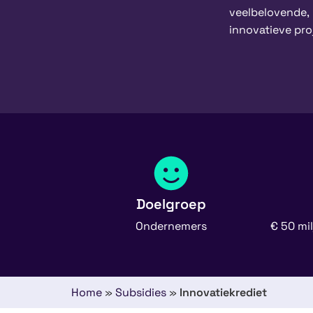
veelbelovende,
innovatieve pro
Doelgroep
Ondernemers
€ 50 mi
Home
»
Subsidies
»
Innovatiekrediet