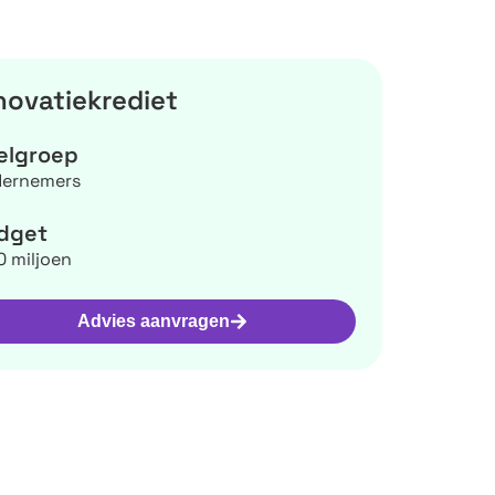
novatiekrediet
elgroep
ernemers
dget
0 miljoen
Advies aanvragen