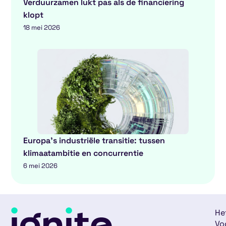
Verduurzamen lukt pas als de financiering
klopt
18 mei 2026
Europa’s industriële transitie: tussen
klimaatambitie en concurrentie
6 mei 2026
He
Vo