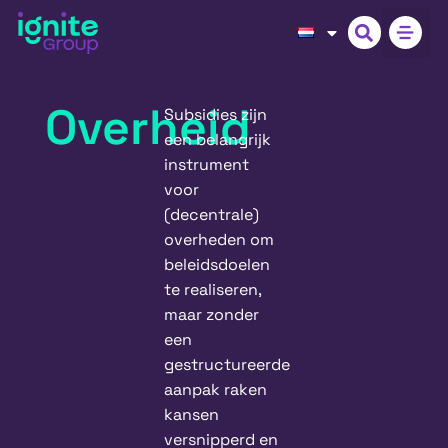
Overheid
Subsidies zijn
een belangrijk
instrument
voor
(decentrale)
overheden om
beleidsdoelen
te realiseren,
maar zonder
een
gestructureerde
aanpak raken
kansen
versnipperd en