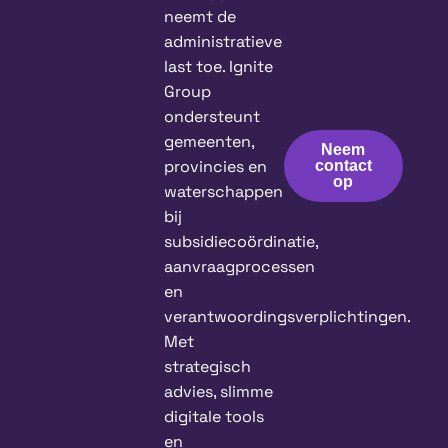
neemt de
administratieve
last toe. Ignite
Group
ondersteunt
gemeenten,
Neem
provincies en
contact
op
waterschappen
bij
subsidiecoördinatie,
aanvraagprocessen
en
verantwoordingsverplichtingen.
Met
strategisch
advies, slimme
digitale tools
en