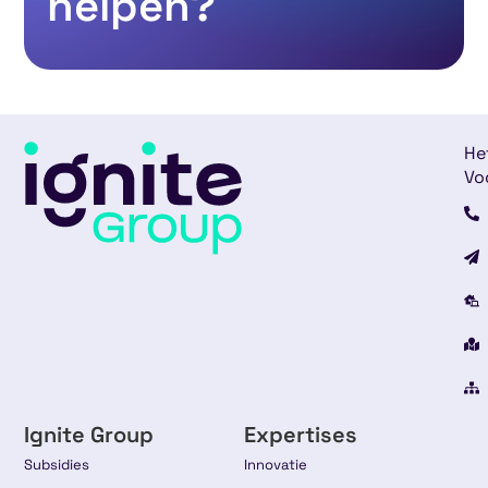
helpen?
He
Vo
Ignite Group
Expertises
Subsidies
Innovatie