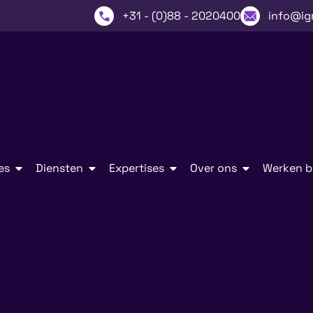
+31 - (0)88 - 2020400
info@ig
es
Diensten
Expertises
Over ons
Werken bi