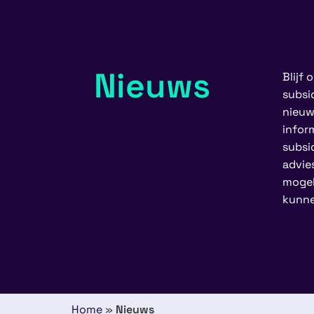
Nieuws
Blijf
subsi
nieuw
infor
subsid
advie
mogel
kunne
Home
»
Nieuws