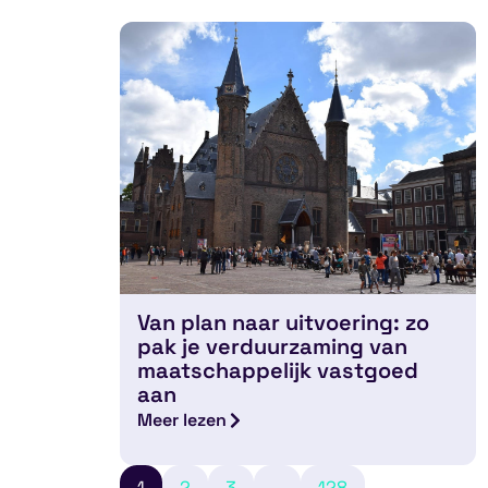
Van plan naar uitvoering: zo
pak je verduurzaming van
maatschappelijk vastgoed
aan
Meer lezen
1
2
3
…
128