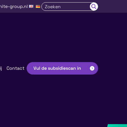
nite-group.nl
j
Contact
Vul de subsidiescan in