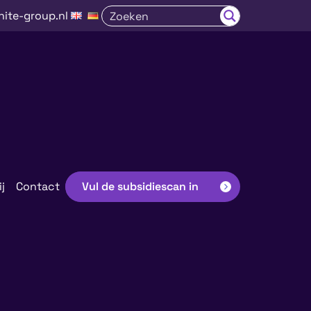
nite-group.nl
j
Contact
Vul de subsidiescan in