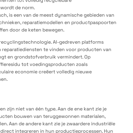
enten tot volledig recyclebare
 wordt de norm.
isch, is een van de meest dynamische gebieden van
technieken, reparatiemodellen en productpaspoorten
ffen door de keten bewegen.
n recyclingstechnologie. AI-gedreven platforms
reparatiediensten te vinden voor producten van
ngt en grondstofverbruik vermindert. Op
fieresidu tot voedingsproducten zoals
ulaire economie creëert volledig nieuwe
men.
n zijn niet van één type. Aan de ene kant zie je
oducten bouwen van teruggewonnen materialen,
n. Aan de andere kant zie je zwaardere industriële
direct integreren in hun productieprocessen. Hun