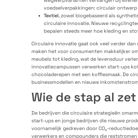
wegwerpvarianten vervangen bij evenem
voedselverpakkingen: circulair ontwerp
Textiel
, zowel biogebaseerd als synthet
circulaire innovatie. Nieuwe recycling
bepalen steeds meer hoe kleding en sto
Circulaire innovatie gaat ook veel verder da
maken het voor consumenten makkelijker om 
meubels tot kleding, wat de levensduur verle
innovatiecampussen verwerken start-ups kof
chocoladerepen met een koffiesmaak. De circ
businessmodellen en nieuwe inkomstenstro
Wie de stap al zet
De bedrijven die circulaire strategieën omarme
start-ups en jonge bedrijven die nieuwe pr
voornamelijk gedreven door CO₂-reductiedoele
verwerkers en compounders die reststromen 