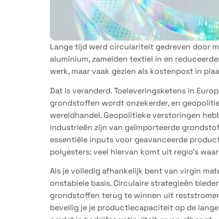
Lange tijd werd circulariteit gedreven door 
aluminium, zamelden textiel in en reduceerden
werk, maar vaak gezien als kostenpost in plaa
Dat is veranderd. Toeleveringsketens in Europ
grondstoffen wordt onzekerder, en geopoliti
wereldhandel. Geopolitieke verstoringen heb
industrieën zijn van geïmporteerde grondstoffe
essentiële inputs voor geavanceerde producti
polyesters: veel hiervan komt uit regio’s waar
Als je volledig afhankelijk bent van virgin mat
onstabiele basis. Circulaire strategieën bied
grondstoffen terug te winnen uit reststromen
beveilig je je productiecapaciteit op de lange