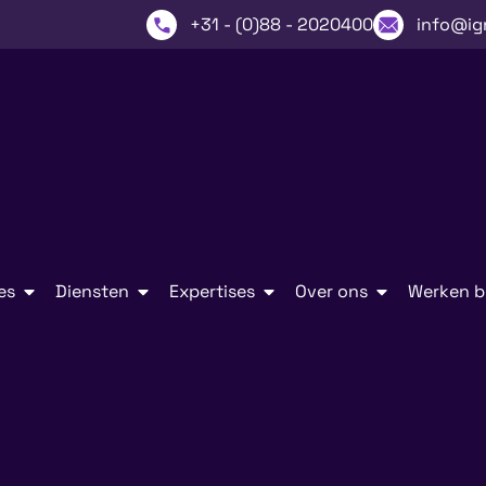
+31 - (0)88 - 2020400
info@ig
es
Diensten
Expertises
Over ons
Werken bi