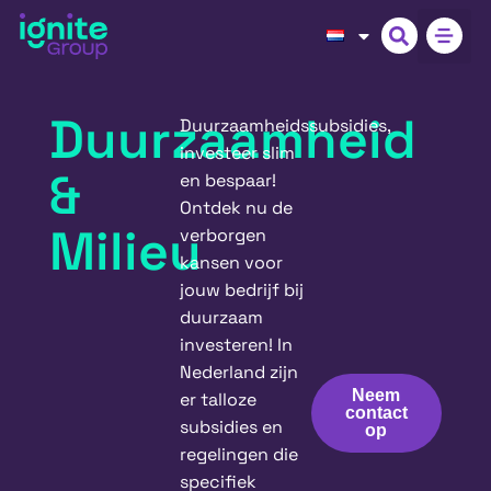
Duurzaamheid
Duurzaamheidssubsidies,
investeer slim
&
en bespaar!
Ontdek nu de
Milieu
verborgen
kansen voor
jouw bedrijf bij
duurzaam
investeren! In
Nederland zijn
Neem
er talloze
contact
subsidies en
op
regelingen die
specifiek