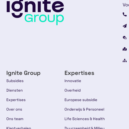
Vo
Ignite Group
Expertises
Subsidies
Innovatie
Diensten
Overheid
Expertises
Europese subsidie
Over ons
Onderwijs & Personeel
Ons team
Life Sciences & Health
Klantverhalen
Duurzaamheid & Milieu