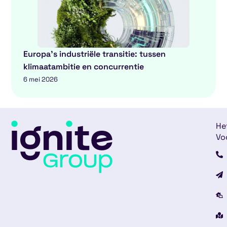
Europa’s industriële transitie: tussen
klimaatambitie en concurrentie
6 mei 2026
He
Vo