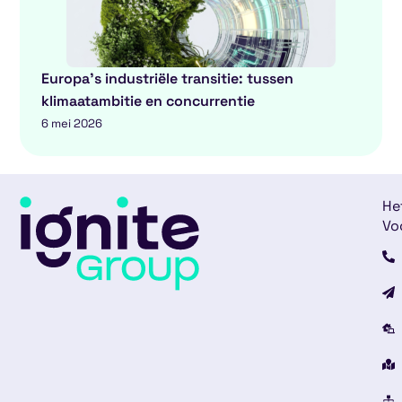
Europa’s industriële transitie: tussen
klimaatambitie en concurrentie
6 mei 2026
He
Vo