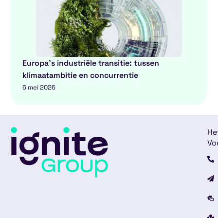
Europa’s industriële transitie: tussen
klimaatambitie en concurrentie
6 mei 2026
He
Vo