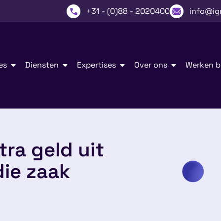
+31 - (0)88 - 2020400
info@ig
es
Diensten
Expertises
Over ons
Werken bi
tra geld uit
die zaak