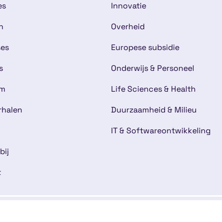
es
Innovatie
n
Overheid
ses
Europese subsidie
s
Onderwijs & Personeel
am
Life Sciences & Health
rhalen
Duurzaamheid & Milieu
IT & Softwareontwikkeling
bij
t
mene voorwaarden
Disclaimer
Cookies
Kwaliteitsg