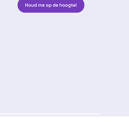
Houd me op de hoogte!
Volg ons:
arantie