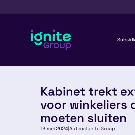
Subsidi
Kabinet trekt ex
voor winkeliers 
moeten sluiten
13 mei 2024
|
Auteur:
Ignite Group