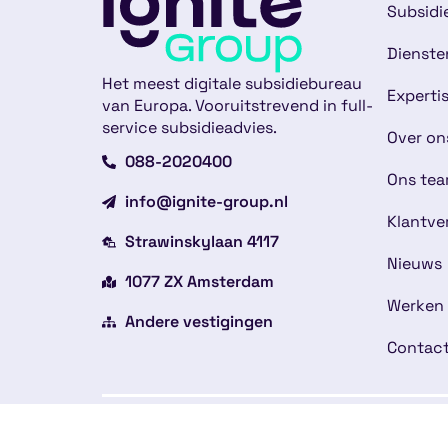
Subsidi
Dienste
Het meest digitale subsidiebureau
Experti
van Europa. Vooruitstrevend in full-
service subsidieadvies.
Over on
088-2020400
Ons te
info@ignite-group.nl
Klantve
Strawinskylaan 4117
Nieuws
1077 ZX Amsterdam
Werken 
Andere vestigingen
Contac
Copyright © 2026
Alge