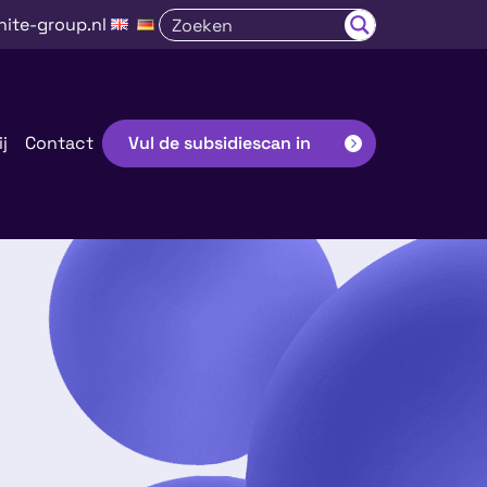
nite-group.nl
j
Contact
Vul de subsidiescan in