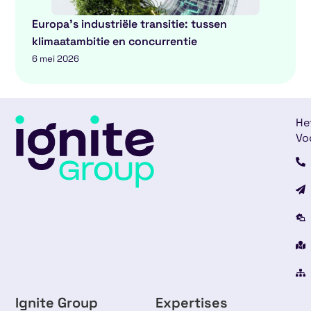
Europa’s industriële transitie: tussen
klimaatambitie en concurrentie
6 mei 2026
He
Vo
Ignite Group
Expertises