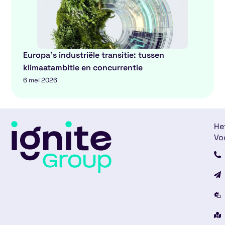
Europa’s industriële transitie: tussen
klimaatambitie en concurrentie
6 mei 2026
He
Vo