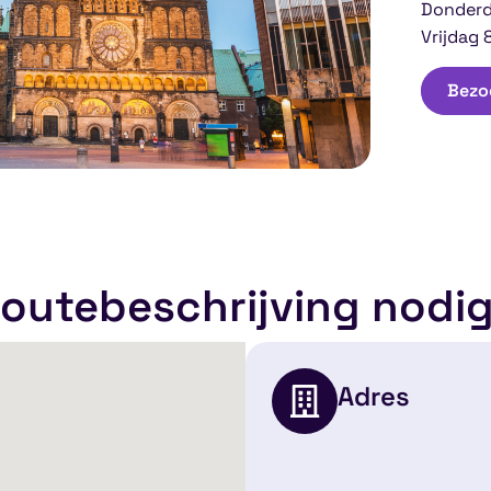
Donderd
Vrijdag 
Bezoe
outebeschrijving nodi
Adres