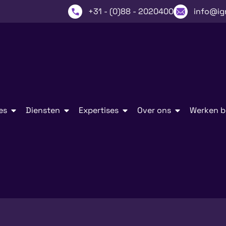
+31 - (0)88 - 2020400
info@ig
es
Diensten
Expertises
Over ons
Werken bi