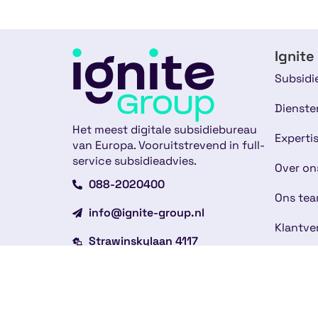
Ignite
Subsidi
Dienste
Het meest digitale subsidiebureau
Experti
van Europa. Vooruitstrevend in full-
service subsidieadvies.
Over on
088-2020400
Ons te
info@ignite-group.nl
Klantve
Strawinskylaan 4117
Nieuws
1077 ZX Amsterdam
Werken 
Andere vestigingen
Contac