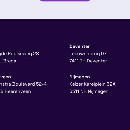
Deventer
gde Poolseweg 28
Leeuwenbrug 97
L Breda
7411 TH Deventer
nveen
Nijmegen
nstra Boulevard 52-4
Keizer Karelplein 32A
B Heerenveen
6511 NH Nijmegen