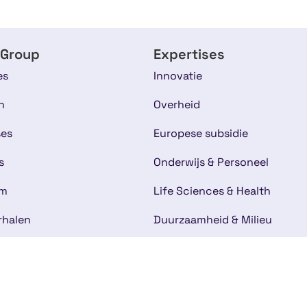
 Group
Expertises
es
Innovatie
n
Overheid
ses
Europese subsidie
s
Onderwijs & Personeel
am
Life Sciences & Health
rhalen
Duurzaamheid & Milieu
IT & Softwareontwikkeling
bij
t