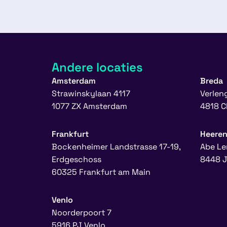
Andere locaties
Amsterdam
Breda
Strawinskylaan 4117
Verlen
1077 ZX Amsterdam
4818 C
Frankfurt
Heere
Bockenheimer Landstrasse 17-19,
Abe Le
Erdgeschoss
8448 J
60325 Frankfurt am Main
Venlo
Noorderpoort 7
5916 PJ Venlo