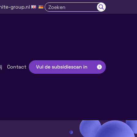
nite-group.nl
j
Contact
Vul de subsidiescan in