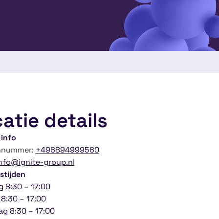
atie details
 info
nnummer:
+496894999560
nfo@ignite-group.nl
stijden
 8:30 – 17:00
8:30 – 17:00
g 8:30 – 17:00