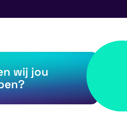
n wij jou
lpen?