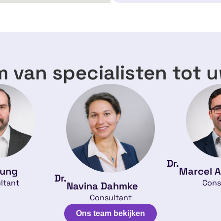
 van specialisten tot 
Dr.
Jung
Marcel A
Dr.
ltant
Cons
Navina Dahmke
Consultant
Ons team bekijken