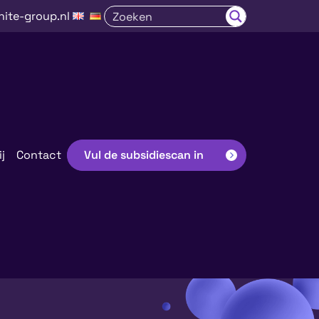
nite-group.nl
j
Contact
Vul de subsidiescan in