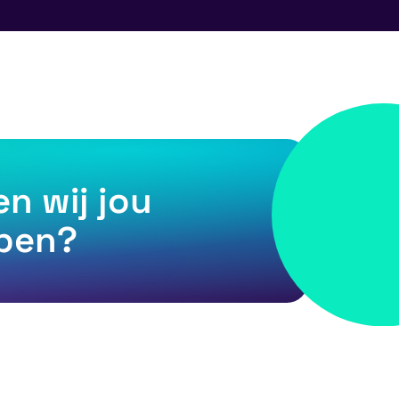
n wij jou
lpen?