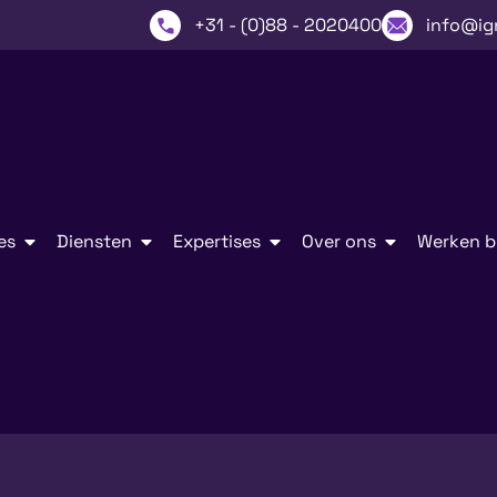
+31 - (0)88 - 2020400
info@ig
es
Diensten
Expertises
Over ons
Werken bi