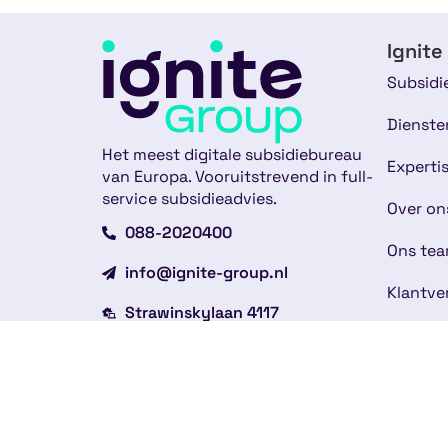
Ignite
Subsidi
Dienste
Het meest digitale subsidiebureau
Experti
van Europa. Vooruitstrevend in full-
service subsidieadvies.
Over on
088-2020400
Ons te
info@ignite-group.nl
Klantve
Strawinskylaan 4117
Nieuws
1077 ZX Amsterdam
Werken 
Andere vestigingen
Contac