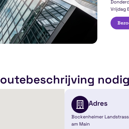
Donderd
Vrijdag 
Bezoe
outebeschrijving nodi
Adres
Bockenheimer Landstrasse
am Main