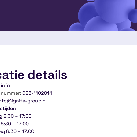
atie details
 info
nnummer:
085-1102814
nfo@ignite-group.nl
stijden
 8:30 – 17:00
8:30 – 17:00
g 8:30 – 17:00