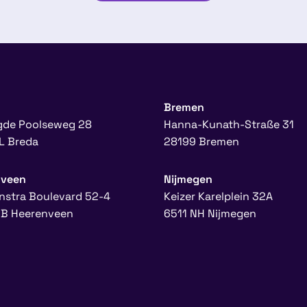
Bremen
gde Poolseweg 28
Hanna-Kunath-Straße 31
L Breda
28199 Bremen
nveen
Nijmegen
nstra Boulevard 52-4
Keizer Karelplein 32A
B Heerenveen
6511 NH Nijmegen