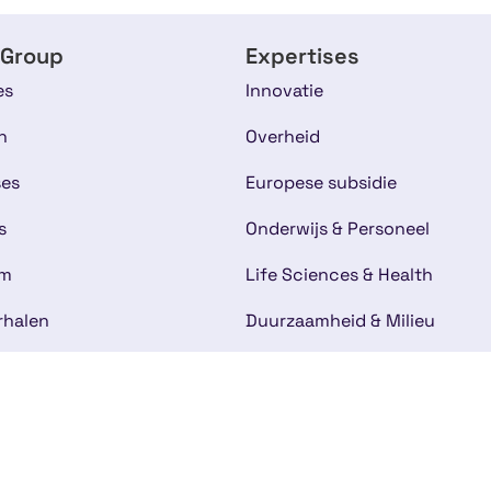
 Group
Expertises
es
Innovatie
n
Overheid
ses
Europese subsidie
s
Onderwijs & Personeel
am
Life Sciences & Health
rhalen
Duurzaamheid & Milieu
IT & Softwareontwikkeling
bij
t