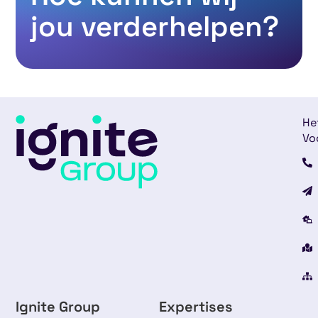
jou verderhelpen?
He
Vo
Ignite Group
Expertises