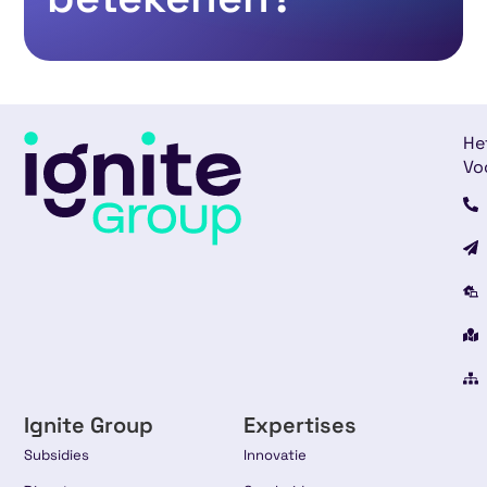
He
Vo
Ignite Group
Expertises
Subsidies
Innovatie