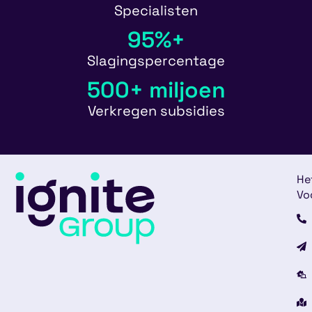
Specialisten
95
%+
Slagingspercentage
500
+ miljoen
Verkregen subsidies
He
Vo