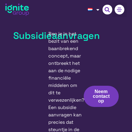
Subsidieaanvragen
Ben je in het
bezit van een
baanbrekend
concept, maar
ontbreekt het
aan de nodige
financiële
middelen om
Neem
dit te
contact
verwezenlijken?
op
Een subsidie
aanvragen kan
precies dat
steuntje in de