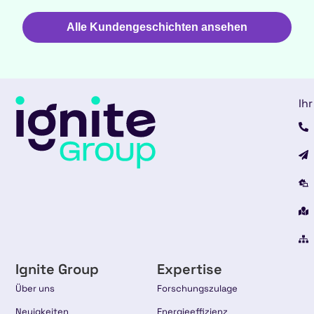
Alle Kundengeschichten ansehen
Ihr
Ignite Group
Expertise
Über uns
Forschungszulage
Neuigkeiten
Energieeffizienz