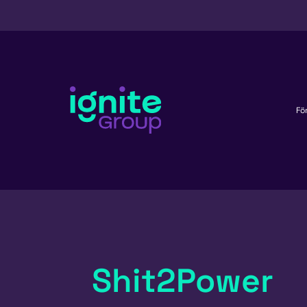
Fö
Shit2Power