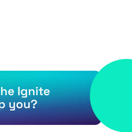
he Ignite
p you?