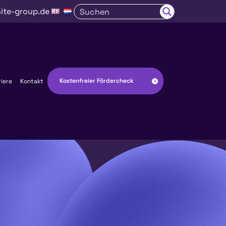
ite-group.de
Kostenfreier Fördercheck
riere
Kontakt