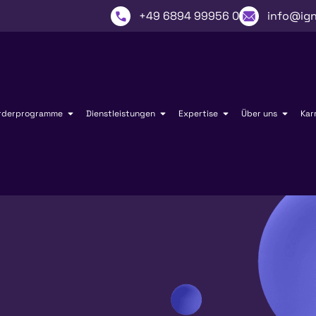
+49 6894 99956 0
info@ign
rderprogramme
Dienstleistungen
Expertise
Über uns
Kar