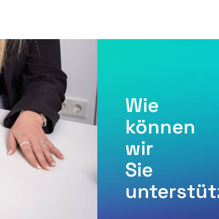
Wie
können
wir
Sie
unterstü