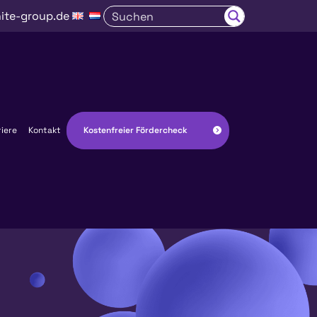
ite-group.de
Kostenfreier Fördercheck
riere
Kontakt