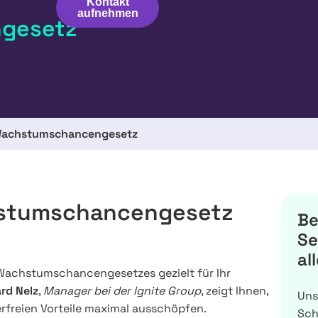
Kontakt
aufnehmen
gesetz
Wachstumschancengesetz
hstumschancengesetz
Be
Se
al
 Wachstumschancengesetzes gezielt für Ihr
ard Nelz
,
Manager bei der Ignite Group
, zeigt Ihnen,
Uns
uerfreien Vorteile maximal ausschöpfen.
Sch