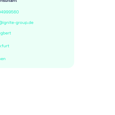
onsultant
94999560
@ignite-group.de
ngbert
kfurt
men