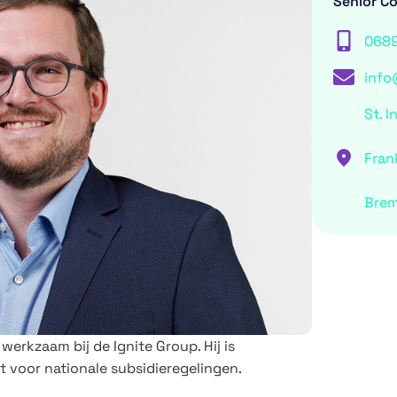
Senior C
068
info
St. I
Fran
Bre
werkzaam bij de Ignite Group. Hij is
t voor nationale subsidieregelingen.