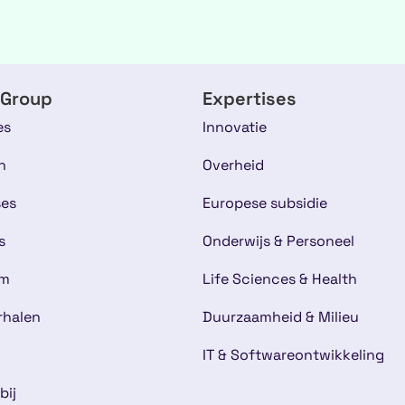
 Group
Expertises
es
Innovatie
n
Overheid
ses
Europese subsidie
s
Onderwijs & Personeel
am
Life Sciences & Health
rhalen
Duurzaamheid & Milieu
IT & Softwareontwikkeling
bij