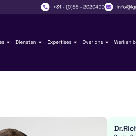
+31 - (0)88 - 2020400
info@ig
es
Diensten
Expertises
Over ons
Werken bi
Dr.
Ric