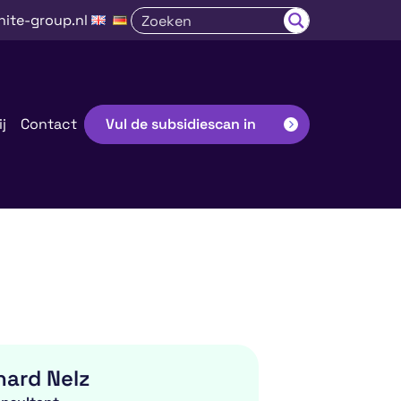
nite-group.nl
j
Contact
Vul de subsidiescan in
hard Nelz