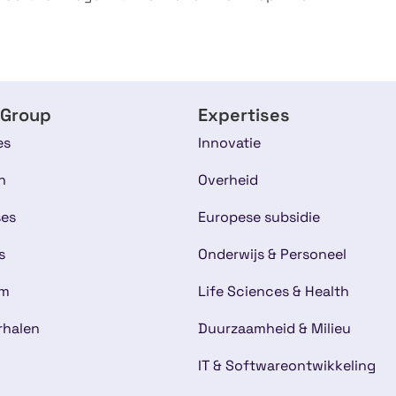
 Group
Expertises
es
Innovatie
n
Overheid
ses
Europese subsidie
s
Onderwijs & Personeel
am
Life Sciences & Health
rhalen
Duurzaamheid & Milieu
IT & Softwareontwikkeling