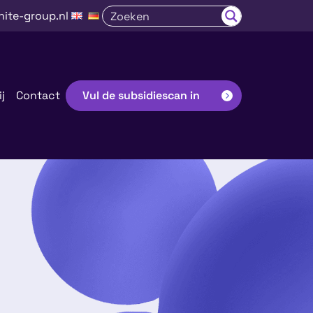
nite-group.nl
j
Contact
Vul de subsidiescan in