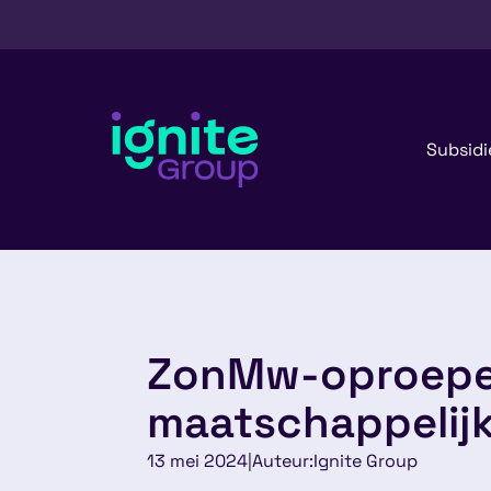
Subsidi
ZonMw-oproepe
maatschappelijk
13 mei 2024
|
Auteur:
Ignite Group