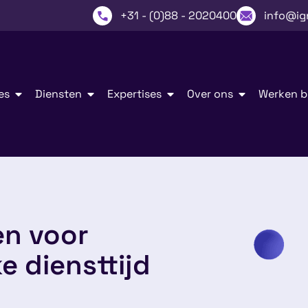
+31 - (0)88 - 2020400
info@ig
es
Diensten
Expertises
Over ons
Werken bi
n voor
e diensttijd