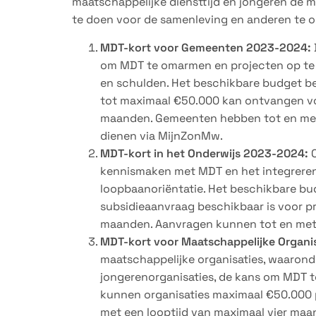
maatschappelijke diensttijd en jongeren de m
te doen voor de samenleving en anderen te 
MDT-kort voor Gemeenten 2023-2024:
om MDT te omarmen en projecten op te 
en schulden. Het beschikbare budget be
tot maximaal €50.000 kan ontvangen voo
maanden. Gemeenten hebben tot en met 1
dienen via MijnZonMw.
MDT-kort in het Onderwijs 2023-2024:
O
kennismaken met MDT en het integreren
loopbaanoriëntatie. Het beschikbare bud
subsidieaanvraag beschikbaar is voor pr
maanden. Aanvragen kunnen tot en met 
MDT-kort voor Maatschappelijke Organi
maatschappelijke organisaties, waaronde
jongerenorganisaties, de kans om MDT t
kunnen organisaties maximaal €50.000 
met een looptijd van maximaal vier maa