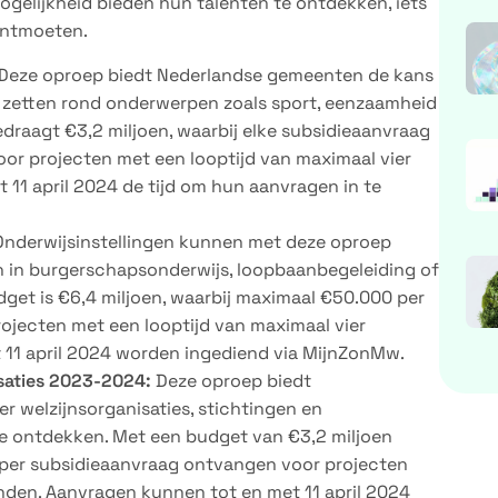
ogelijkheid bieden hun talenten te ontdekken, iets
ontmoeten.
Deze oproep biedt Nederlandse gemeenten de kans
zetten rond onderwerpen zoals sport, eenzaamheid
draagt €3,2 miljoen, waarbij elke subsidieaanvraag
r projecten met een looptijd van maximaal vier
1 april 2024 de tijd om hun aanvragen in te
nderwijsinstellingen kunnen met deze oproep
 in burgerschapsonderwijs, loopbaanbegeleiding of
get is €6,4 miljoen, waarbij maximaal €50.000 per
ojecten met een looptijd van maximaal vier
11 april 2024 worden ingediend via MijnZonMw.
saties 2023-2024:
Deze oproep biedt
r welzijnsorganisaties, stichtingen en
e ontdekken. Met een budget van €3,2 miljoen
per subsidieaanvraag ontvangen voor projecten
nden. Aanvragen kunnen tot en met 11 april 2024