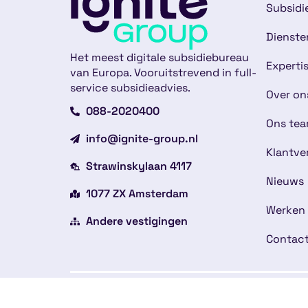
Subsidi
Dienste
Het meest digitale subsidiebureau
Experti
van Europa. Vooruitstrevend in full-
service subsidieadvies.
Over on
088-2020400
Ons te
info@ignite-group.nl
Klantve
Strawinskylaan 4117
Nieuws
1077 ZX Amsterdam
Werken 
Andere vestigingen
Contac
Copyright © 2026
Alge