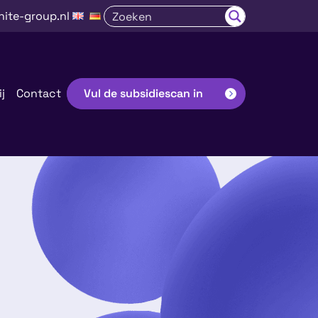
nite-group.nl
j
Contact
Vul de subsidiescan in