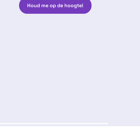
Houd me op de hoogte!
Volg ons:
arantie