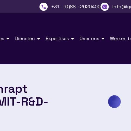
+31 - (0)88 - 2020400
info@ig
es
Diensten
Expertises
Over ons
Werken bi
hrapt
MIT-R&D-