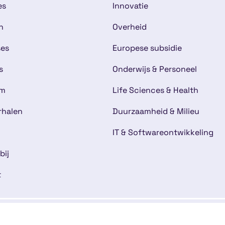
es
Innovatie
n
Overheid
ses
Europese subsidie
s
Onderwijs & Personeel
am
Life Sciences & Health
rhalen
Duurzaamheid & Milieu
IT & Softwareontwikkeling
bij
t
mene voorwaarden
Disclaimer
Cookies
Kwaliteitsg