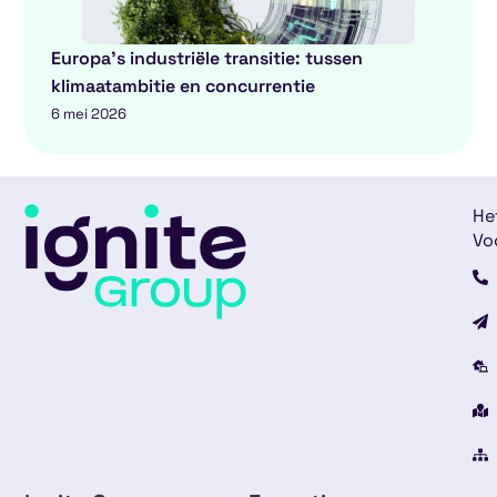
Europa’s industriële transitie: tussen
klimaatambitie en concurrentie
6 mei 2026
He
Vo