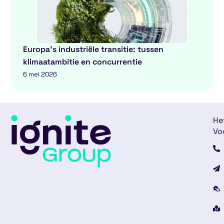
Europa’s industriële transitie: tussen
klimaatambitie en concurrentie
6 mei 2026
He
Vo