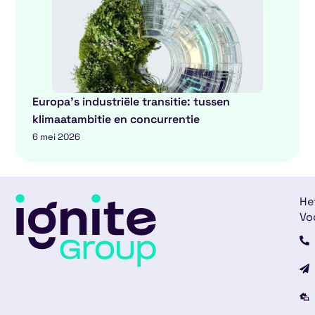
Europa’s industriële transitie: tussen
klimaatambitie en concurrentie
6 mei 2026
He
Vo