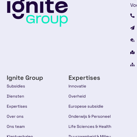
Vo
Ignite Group
Expertises
Subsidies
Innovatie
Diensten
Overheid
Expertises
Europese subsidie
Over ons
Onderwijs & Personeel
Ons team
Life Sciences & Health
Klantverhalen
Duurzaamheid & Milieu