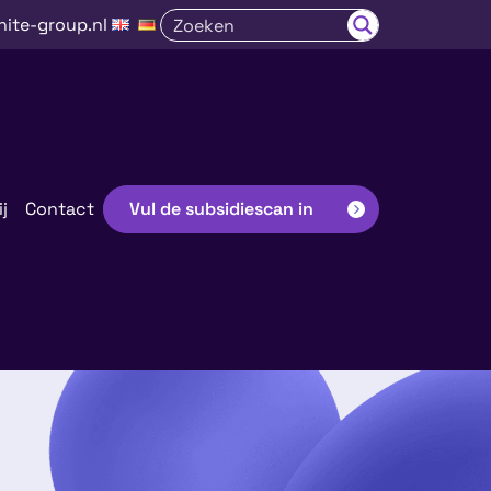
nite-group.nl
j
Contact
Vul de subsidiescan in