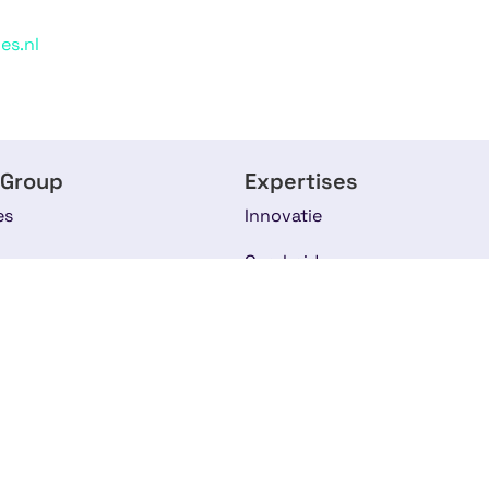
es.nl
 Group
Expertises
es
Innovatie
n
Overheid
ses
Europese subsidie
s
Onderwijs & Personeel
am
Life Sciences & Health
rhalen
Duurzaamheid & Milieu