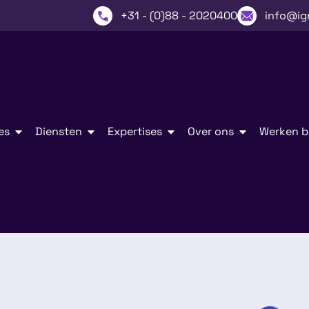
+31 - (0)88 - 2020400
info@ig
es
Diensten
Expertises
Over ons
Werken bi