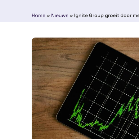
Home
»
Nieuws
»
Ignite Group groeit door m
13 mei 2024