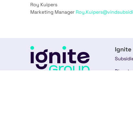
Roy Kuipers
Marketing Manager
Roy.Kuipers@vindsubsidi
Ignite
Subsidi
Dienste
Het meest digitale subsidiebureau
Experti
van Europa. Vooruitstrevend in full-
service subsidieadvies.
Over on
088-2020400
Ons te
info@ignite-group.nl
Klantve
Strawinskylaan 4117