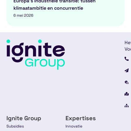
Europa’s industriële transitie: tussen
klimaatambitie en concurrentie
6 mei 2026
He
Vo
Ignite Group
Expertises
Subsidies
Innovatie